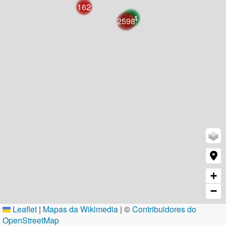
162
684
2598
+
−
Leaflet
|
Mapas da Wikimedia
| ©
Contribuidores do
OpenStreetMap