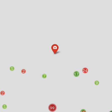
5
24
2
17
7
9
2
5
99
10